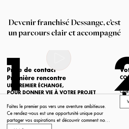
Devenir franchisé Dessange, c’est
un parcours clair et accompagné
1
Prise de contact
Vo
Première rencontre
CO-
UN PREMIER ÉCHANGE,
Que 
POUR DONNER VIE À VOTRE PROJET
idée
V
élab
Faites le premier pas vers une aventure ambitieuse.
tran
Ce rendez-vous est une opportunité unique pour
conc
partager vos aspirations et découvrir comment nous
l’ex
pouvons les transformer en réalité.