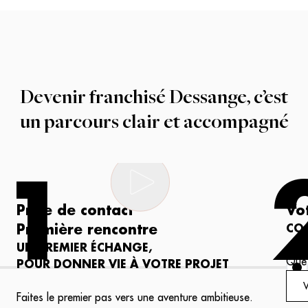
Devenir franchisé Dessange, c’est
un parcours clair et accompagné
1
Prise de contact
Vo
Première rencontre
CO-
UN PREMIER ÉCHANGE,
Que 
POUR DONNER VIE À VOTRE PROJET
idée
V
élab
Faites le premier pas vers une aventure ambitieuse.