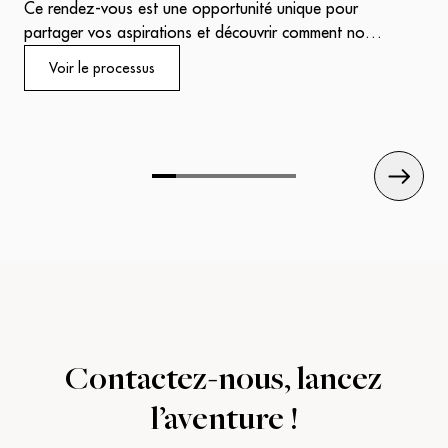
tran
Ce rendez-vous est une opportunité unique pour
conc
partager vos aspirations et découvrir comment nous
l’ex
pouvons les transformer en réalité.
Voir le processus
Nos experts vous accueilleront avec écoute et
professionnalisme, prêts à mettre leur savoir-faire au
service de votre réussite.
Contactez-nous,
lancez
l’aventure !