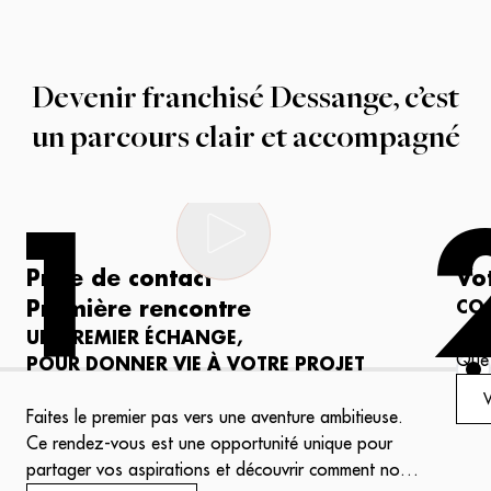
Devenir franchisé Dessange, c’est
un parcours clair et accompagné
1
Prise de contact
Vo
Première rencontre
CO-
UN PREMIER ÉCHANGE,
Que 
POUR DONNER VIE À VOTRE PROJET
idée
V
élab
Faites le premier pas vers une aventure ambitieuse.
tran
Ce rendez-vous est une opportunité unique pour
conc
partager vos aspirations et découvrir comment nous