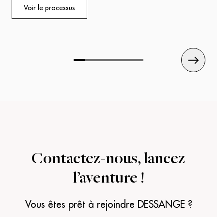
l’ex
pouvons les transformer en réalité.
Voir le processus
Nos experts vous accueilleront avec écoute et
professionnalisme, prêts à mettre leur savoir-faire au
service de votre réussite.
Contactez-nous,
lancez
l’aventure !
Vous êtes prêt à rejoindre DESSANGE ?