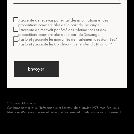
J'accepte de recevoir par email des informations et des
propositions commerciales de la part de
Dessange
.
J'accepte de recevoir par SMS des informations et des
propositions commerciales de la part de
Dessange
.
J'ai lu et j’accepte les modalités de
traitement des données.
*
J'ai lu et j’accepte les
Conditions Générales d'utilisation.
*
Envoyer
*Champs obligatoires
Conformément à la loi "informatique et libertés" du 6 janvier 1978 modifiée, vous
bénéficiez d'un droit d'accès et de rectification aux informations qui vous concernent