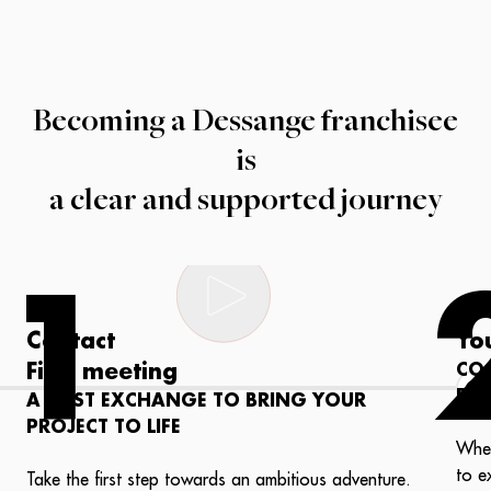
Becoming a Dessange franchisee
is
a clear and supported journey
1
Contact
Yo
First meeting
CO
PR
A FIRST EXCHANGE TO BRING YOUR
PROJECT TO LIFE
Whet
to e
Take the first step towards an ambitious adventure.