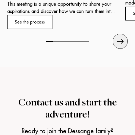
made
This meeting is a unique opportunity to share your
salo
aspirations and discover how we can turn them into
S
one,
reality.
See the process
refl
Our experts will welcome you with professionalism
expe
and attentiveness, ready to put their know-how to
work for your success.
Contact us and
start the
adventure!
Ready to join the Dessange family?