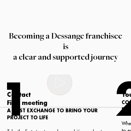
Becoming a Dessange franchisee
is
a clear and supported journey
1
Contact
Yo
First meeting
CO
PR
A FIRST EXCHANGE TO BRING YOUR
PROJECT TO LIFE
Whet
to e