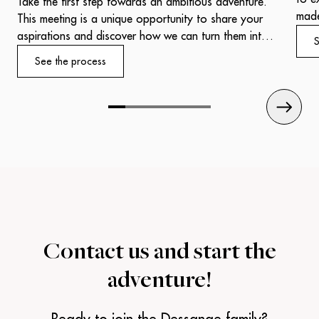
Take the first step towards an ambitious adventure.
made
This meeting is a unique opportunity to share your
salo
aspirations and discover how we can turn them into
S
one,
reality.
See the process
refl
Our experts will welcome you with professionalism
expe
and attentiveness, ready to put their know-how to
work for your success.
Contact us and
start the
adventure!