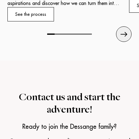
salo
aspirations and discover how we can turn them into
S
one,
reality.
See the process
refl
Our experts will welcome you with professionalism
expe
and attentiveness, ready to put their know-how to
work for your success.
Contact us and
start the
adventure!
Ready to join the Dessange family?