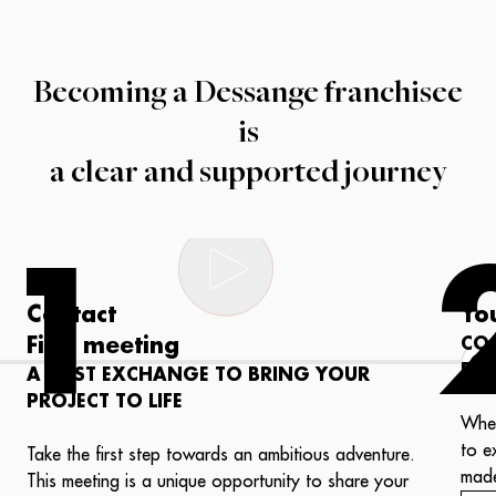
Becoming a Dessange franchisee
is
a clear and supported journey
1
Contact
Yo
First meeting
CO
PR
A FIRST EXCHANGE TO BRING YOUR
PROJECT TO LIFE
Whet
to e
Take the first step towards an ambitious adventure.
made
This meeting is a unique opportunity to share your