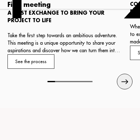
1
First meeting
CO
PR
A FIRST EXCHANGE TO BRING YOUR
PROJECT TO LIFE
Whet
to e
Take the first step towards an ambitious adventure.
made
This meeting is a unique opportunity to share your
salo
aspirations and discover how we can turn them into
S
one,
reality.
See the process
refl
Our experts will welcome you with professionalism
expe
and attentiveness, ready to put their know-how to
work for your success.