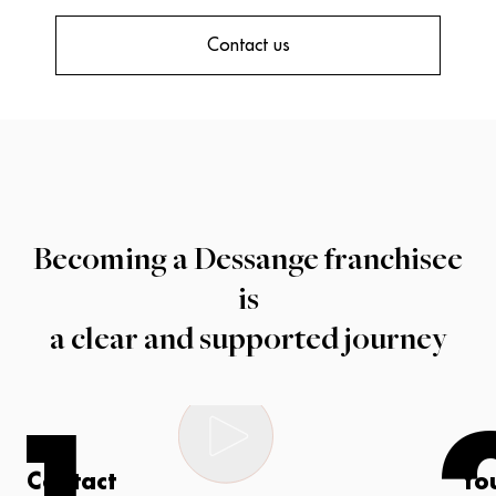
Contact us
Becoming a Dessange franchisee
is
a clear and supported journey
Contact
Yo