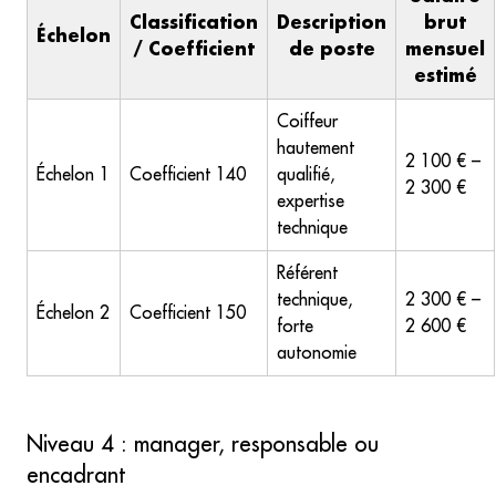
Classification
Description
brut
Échelon
/ Coefficient
de poste
mensuel
estimé
Coiffeur
hautement
2 100 € –
Échelon 1
Coefficient 140
qualifié,
2 300 €
expertise
technique
Référent
technique,
2 300 € –
Échelon 2
Coefficient 150
forte
2 600 €
autonomie
Niveau 4 : manager, responsable ou
encadrant