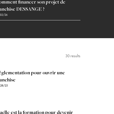
omment financer son projet de
ranchise DESSANGE ?
02/26
30
results
églementation pour ouvrir une
ranchise
/28/25
uelle est la formation pour devenir