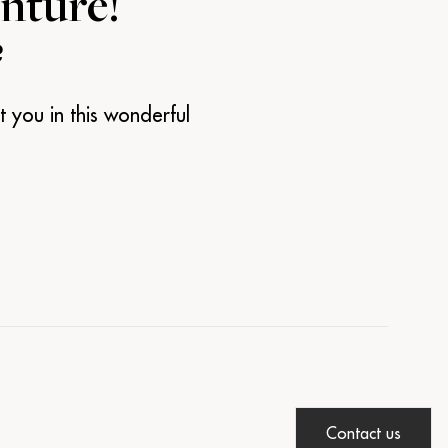
enture!
?
 you in this wonderful
Contact us