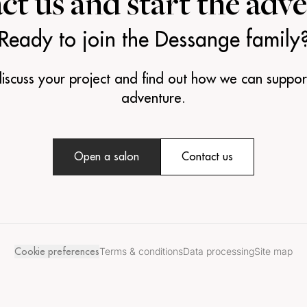
ct us and
start the adv
Ready to join the Dessange family
iscuss your project and find out how we can support
adventure.
Open a salon
Contact us
Terms & conditions
Data processing
Site map
Cookie preferences