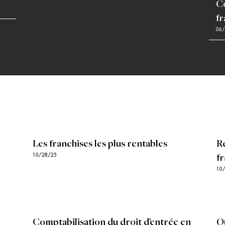
C
f
06/
Les franchises les plus rentables
R
10/28/25
f
10
Comptabilisation du droit d’entrée en
Q