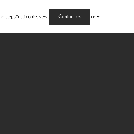
he steps
Testimonies
News
Contact us